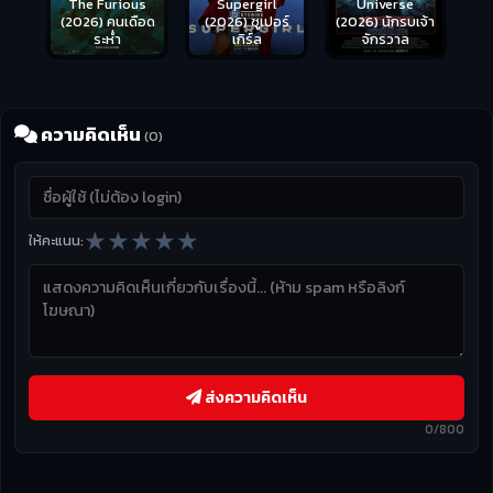
s
Supergirl
Universe
ือด
(2026) ซูเปอร์
Hungry (2026)
(2026) นักรบเจ้า
เกิร์ล
มันเด้งขึ้นมาแดก
จักรวาล
ความคิดเห็น
(0)
★
★
★
★
★
ให้คะแนน:
ส่งความคิดเห็น
0/800