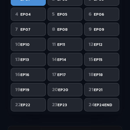
4
5
6
EP04
EP05
EP06
7
8
9
EP07
EP08
EP09
10
11
12
EP10
EP11
EP12
13
14
15
EP13
EP14
EP15
16
17
18
EP16
EP17
EP18
19
20
21
EP19
EP20
EP21
22
23
24
EP22
EP23
EP24END