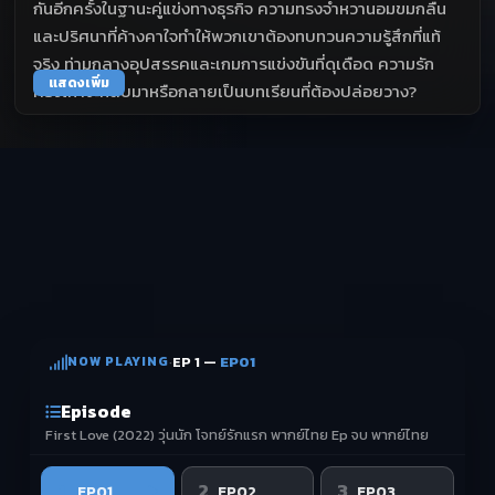
กันอีกครั้งในฐานะคู่แข่งทางธุรกิจ ความทรงจำหวานอมขมกลืน
และปริศนาที่ค้างคาใจทำให้พวกเขาต้องทบทวนความรู้สึกที่แท้
จริง ท่ามกลางอุปสรรคและเกมการแข่งขันที่ดุเดือด ความรัก
แสดงเพิ่ม
ครั้งเก่าจะกลับมาหรือกลายเป็นบทเรียนที่ต้องปล่อยวาง?
NOW PLAYING
·
EP 1 —
EP01
Episode
First Love (2022) วุ่นนัก โจทย์รักแรก พากย์ไทย Ep จบ พากย์ไทย
1
2
3
EP01
EP02
EP03