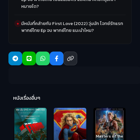
หมายใด?
มีหนังที่คล้ายกับ First Love (2022) วุ่นนัก โจทย์รักแรก
พากย์ไทย Ep จบ พากย์ไทย แนะนำไหม?
R
2:
หนังเรื่องอื่นๆ
Masters of the