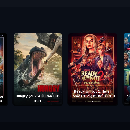
Ready or Not 2: Here I
Hungry (2026) มันเด้งขึ้นมา
Come (2026) เกมพร้อมตาย
S
se
แดก
2
าล