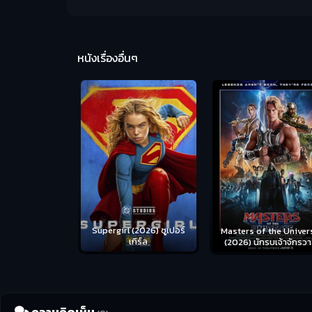
หนังเรื่องอื่นๆ
us (2026) คน
Supergirl (2026) ซูเปอร์
Masters of the Univer
อดระห่ำ
เกิร์ล
(2026) นักรบเจ้าจักรว