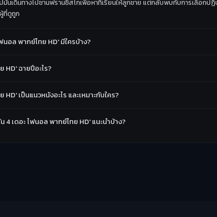
ิปมันเดินทางไปซานฟรานซิสโกเพื่อหาที่เรียนให้ลูกชาย แต่กลับพบกับการเลือกปฏิ
ที่ดูถูก
ไฟนอล พากย์ไทย HD' มีใครบ้าง?
ทย HD' ฉายปีอะไร?
ทย HD' เป็นแนวหนังอะไร และเหมาะกับใคร?
ิปมัน 4 เดอะ ไฟนอล พากย์ไทย HD' แนะนำบ้าง?