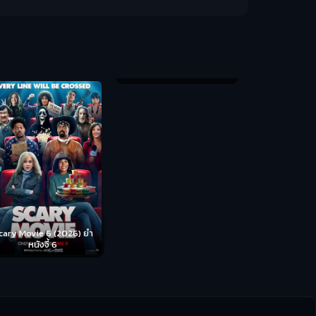
Backrooms (
ห้อง
cary Movie 6 (2026) ยำ
Disclosure Day (2026) วัน
หนังจี้ 6
เปิดโปง ไขปริศนาลวงโลก