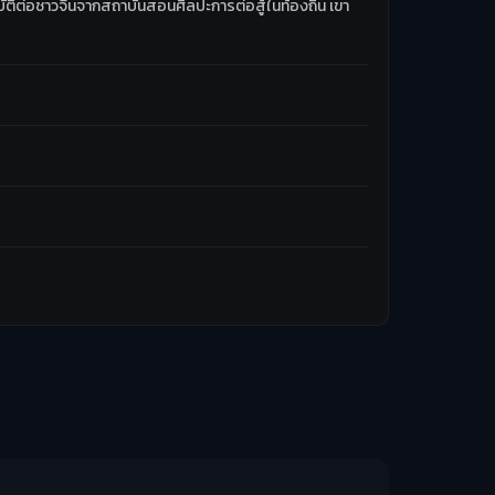
บัติต่อชาวจีนจากสถาบันสอนศิลปะการต่อสู้ในท้องถิ่น เขา