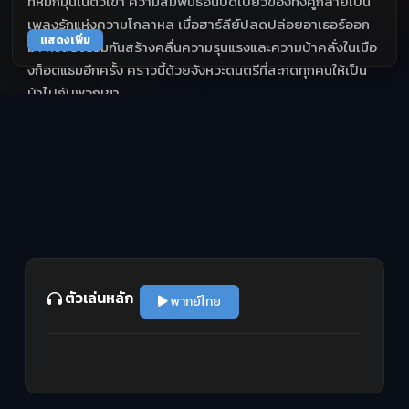
ที่หมกมุ่นในตัวเขา ความสัมพันธ์อันบิดเบี้ยวของทั้งคู่กลายเป็น
เพลงรักแห่งความโกลาหล เมื่อฮาร์ลีย์ปลดปล่อยอาเธอร์ออก
แสดงเพิ่ม
มา ทั้งสองร่วมกันสร้างคลื่นความรุนแรงและความบ้าคลั่งในเมือ
งก็อตแธมอีกครั้ง คราวนี้ด้วยจังหวะดนตรีที่สะกดทุกคนให้เป็น
บ้าไปกับพวกเขา
ตัวเล่นหลัก
พากย์ไทย