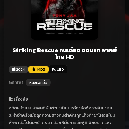
Striking Rescue คนเดือด​ ซัดนรก พากย์
ไทย HD
2024
IMDB
FullHD
Genres:
หนังแอคชั่น
เรื่องย่อ
อดีตหน่วยรบพิเศษที่ผันตัวมาเป็นบอดี้การ์ดต้องกลับมาลุย
ระห่ำอีกครั้งเมื่อลูกความสาวคนสำคัญถูกแก๊งค้ายาโหดเหี้ยม
ลักพาตัวไปต่อหน้าต่อตา ด้วยฝีมือการต่อสู้ที่เฉียบขาดและ