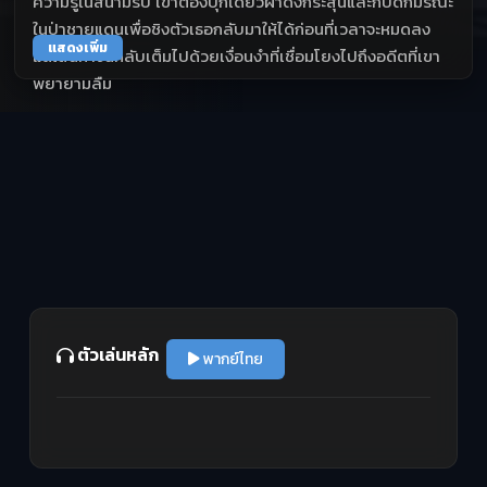
ความรู้ในสนามรบ เขาต้องบุกเดี่ยวฝ่าดงกระสุนและกับดักมรณะ
ในป่าชายแดนเพื่อชิงตัวเธอกลับมาให้ได้ก่อนที่เวลาจะหมดลง
แสดงเพิ่ม
แต่เส้นทางนี้กลับเต็มไปด้วยเงื่อนงำที่เชื่อมโยงไปถึงอดีตที่เขา
พยายามลืม
ตัวเล่นหลัก
พากย์ไทย