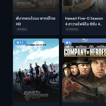
พี่มากพระโขนง พากย์ไทย
Hawaii Five-O Season
HD
4 ฮาวายไฟฟ์โอ ซีซั่น 4
พากย์ไทย
เสียงไทย
ซาวด์แทรค
7.1
5
FullHD
HD