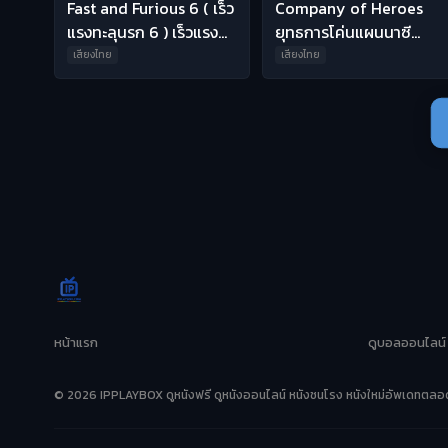
Fast and Furious 6 ( เร็ว
Company of Heroes
แรงทะลุนรก 6 ) เร็วแรง
ยุทธการโค่นแผนนาซี
ทะลุนรก 6 พากย์ไทย HD
พากย์ไทย HD
เสียงไทย
เสียงไทย
หน้าแรก
ดูบอลออนไลน์
© 2026 IPPLAYBOX ดูหนังฟรี ดูหนังออนไลน์ หนังชนโรง หนังใหม่อัพเดทตลอด