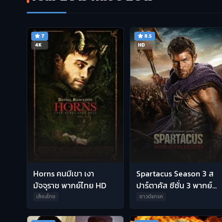
7
8.5
4K
HD
Horns คนมีเขา เงา
Spartacus Season 3 ส
มัจจุราช พากย์ไทย HD
ปาร์ตาคัส ซีซั่น 3 พากย์
ไทย HD
เสียงไทย
ซาวด์แทรค