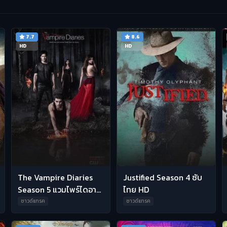
7.7
8.6
HD
HD
The Vampire Diaries
Justified Season 4 ซับ
Season 5 แวมไพร์ไดอารี่
ไทย HD
ซีซัน 5 พากย์ไทย
ซาวด์แทรค
ซาวด์แทรค