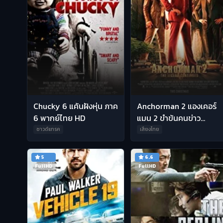
Chucky 6 แค้นฝังหุ่น ภาค
Anchorman 2 แองเคอร์
6 พากย์ไทย HD
แมน 2 ขำข้นคนข่าว
พากย์ไทย HD
ซาวด์แทรค
เสียงไทย
5
6.6
FullHD
FullHD