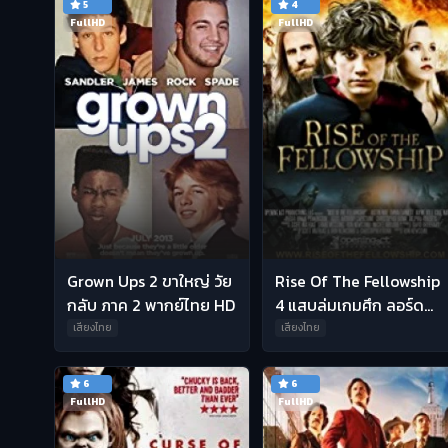
5
4
FullHD
FullHD
Grown Ups 2 ขาใหญ่ วัย
Rise Of The Fellowship
กลับ ภาค 2 พากย์ไทย HD
4 แสบล่มเกมศึก ลอร์ด
ออฟ เดอะ ริงค์ พากย์ไทย
เสียงไทย
เสียงไทย
6
6
FullHD
FullHD