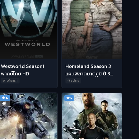
Westworld Season1
Homeland Season 3
พากย์ไทย HD
แผนพิฆาตมาตุภูมิ ปี 3
พากย์ไทย HD
ซาวด์แทรค
เสียงไทย
6
5
4K
4K