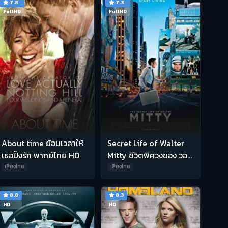
7.8
7.3
FullHD
FullHD
About time ย้อนเวลาให้
Secret Life of Walter
เธอปิ๊งรัก พากย์ไทย HD
Mitty ชีวิตพิศวงของ วอล
เตอร์ มิตตี้ พากย์ไทย HD
เสียงไทย
เสียงไทย
8.8
8.3
HD
HD