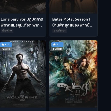
Lone Survivor ปฏิบัติการ
Bates Motel Season 1
พิฆาตสมรภูมิเดือด พากย์
บ้านพักสุดสยอง พากย์
ไทย HD
ไทย
เสียงไทย
ซาวด์แทรค
6.7
7
FullHD
FullHD