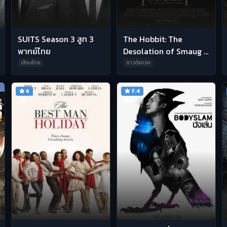
SUITS Season 3 สูท 3
The Hobbit: The
พากย์ไทย
Desolation of Smaug :
เดอะ ฮอบบิท : ดินแดน
เสียงไทย
ซาวด์แทรค
เปลี่ยวร้างของสม็อค พ
6
7.4
HD
HD