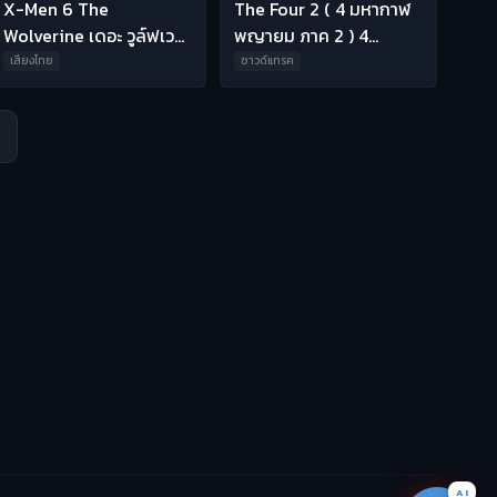
X-Men 6 The
The Four 2 ( 4 มหากาฬ
Wolverine เดอะ วูล์ฟเว
พญายม ภาค 2 ) 4
อรีน พากย์ไทย HD
มหากาฬพญายม พากย์
เสียงไทย
ซาวด์แทรค
ไทย HD
🎬
หาหนังไม่เจอ?
ถามเลย →
บอก AI สิ! จำชื่อไม่ได้ก็หาให้ได้
AI