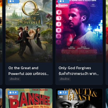
6
6
FullHD
FullHD
Oz the Great and
Only God Forgives
Powerful ออซ มหัศจรรย์
รับคำท้าจากพระเจ้า พากย์
พ่อมดผู้ยิ่งใหญ่ พากย์ไทย
ไทย HD
เสียงไทย
เสียงไทย
HD
8.4
7.2
HD
HD