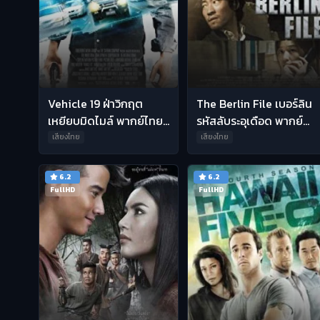
Vehicle 19 ฝ่าวิกฤต
The Berlin File เบอร์ลิน
เหยียบมิดไมล์ พากย์ไทย
รหัสลับระอุเดือด พากย์
HD
ไทย HD
เสียงไทย
เสียงไทย
6.2
6.2
FullHD
FullHD