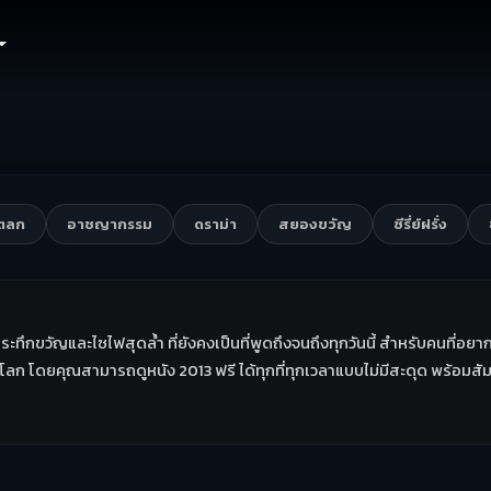
งตลก
อาชญากรรม
ดราม่า
สยองขวัญ
ซีรี่ย์ฝรั่ง
ระทึกขวัญและไซไฟสุดล้ำ ที่ยังคงเป็นที่พูดถึงจนถึงทุกวันนี้ สำหรับคนที่
่วโลก โดยคุณสามารถดูหนัง 2013 ฟรี ได้ทุกที่ทุกเวลาแบบไม่มีสะดุด พร้อมส