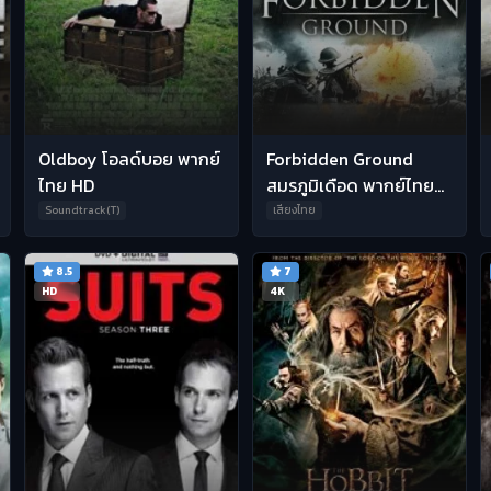
Oldboy โอลด์บอย พากย์
Forbidden Ground
ไทย HD
สมรภูมิเดือด พากย์ไทย
HD
Soundtrack(T)
เสียงไทย
8.5
7
HD
4K