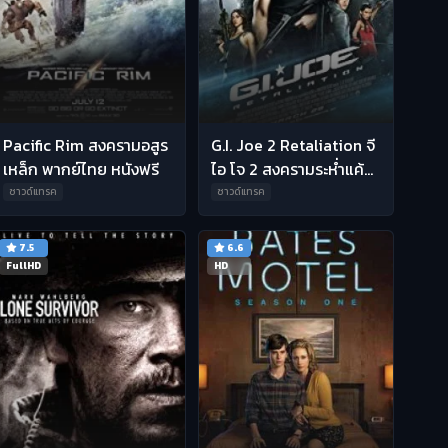
Pacific Rim สงครามอสูร
G.I. Joe 2 Retaliation จี
เหล็ก พากย์ไทย หนังฟรี
ไอ โจ 2 สงครามระห่ำแค้น
คอบร้าทมิฬ พากย์ไทย HD
ซาวด์แทรค
ซาวด์แทรค
7.5
6.6
FullHD
HD