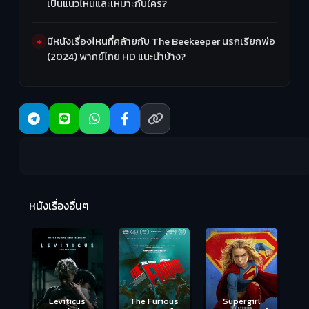
เป็นแนวไหนและเหมาะกับใคร?
มีหนังเรื่องไหนที่คล้ายกับ The Beekeeper นรกเรียกพ่อ
(2024) พากย์ไทย HD แนะนำบ้าง?
Ma
หนังเรื่องอื่นๆ
(2
Leviticus
The Furious
Supergirl