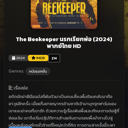
The Beekeeper นรกเรียกพ่อ (2024)
พากย์ไทย HD
2024
IMDB
ZM
Genres:
หนังแอคชั่น
เรื่องย่อ
อดีตนักฆ่าฝีมือฉมังที่ผันตัวมาเป็นคนเลี้ยงผึ้งต้องกลับมาถือ
อาวุธอีกครั้ง เมื่อแก๊งอาชญากรข้ามชาติเข้ามาบุกรุกฟาร์มของ
เขาและฆ่าคนที่เขารัก ด้วยความรู้เรื่องพิษผึ้งและทักษะการต่อสู้ที่
ซ่อนเร้น เขาจึงเริ่มปฏิบัติการล้างแค้นตามรอยผึ้งนำทางไปสู่
เบื้องหลังองค์กรชั่วร้ายที่ใหญ่กว่าที่คิด การตามล่าครั้งนี้จะพา