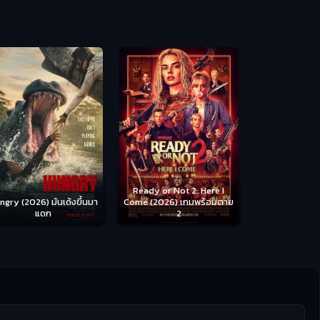
Scary Movie 
หนังจี
Ready or Not 2: Here I
ngry (2026) มันเด้งขึ้นมา
Come (2026) เกมพร้อมตาย
แดก
2