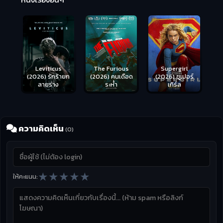
(2
Leviticus
The Furious
Supergirl
(2026) รักร้ายก
(2026) คนเดือด
(2026) ซูเปอร์
ลายร่าง
ระห่ำ
เกิร์ล
ความคิดเห็น
(0)
★
★
★
★
★
ให้คะแนน: