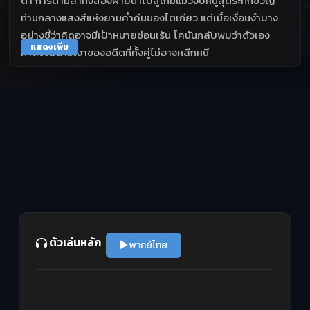
ดำ การตามล่าทั้งสองฝ่ายนำไปสู่เกมแมวจับหนูสุดระทึกขวัญ
ท่ามกลางแสงสีแห่งยามค่ำคืนของโตเกียว แต่เมื่อเงื่อนงำบาง
อย่างชี้ว่าคิดอาจมีเป้าหมายซ่อนเร้น โคนันกลับพบว่าตัวเอง
แสดงเพิ่ม
กำลังไล่ตามเงาของอดีตที่ทั้งคู่ไม่อาจหลีกหนี
ตัวเล่นหลัก
พากย์ไทย