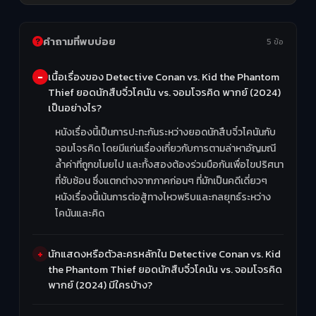
คำถามที่พบบ่อย
5 ข้อ
เนื้อเรื่องของ Detective Conan vs. Kid the Phantom
Thief ยอดนักสืบจิ๋วโคนัน vs. จอมโจรคิด พากย์ (2024)
เป็นอย่างไร?
หนังเรื่องนี้เป็นการปะทะกันระหว่างยอดนักสืบจิ๋วโคนันกับ
จอมโจรคิด โดยมีแก่นเรื่องเกี่ยวกับการตามล่าหาอัญมณี
ล้ำค่าที่ถูกขโมยไป และทั้งสองต้องร่วมมือกันเพื่อไขปริศนา
ที่ซับซ้อน ซึ่งแตกต่างจากภาคก่อนๆ ที่มักเป็นคดีเดี่ยวๆ
หนังเรื่องนี้เน้นการต่อสู้ทางไหวพริบและกลยุทธ์ระหว่าง
โคนันและคิด
นักแสดงหรือตัวละครหลักใน Detective Conan vs. Kid
the Phantom Thief ยอดนักสืบจิ๋วโคนัน vs. จอมโจรคิด
พากย์ (2024) มีใครบ้าง?