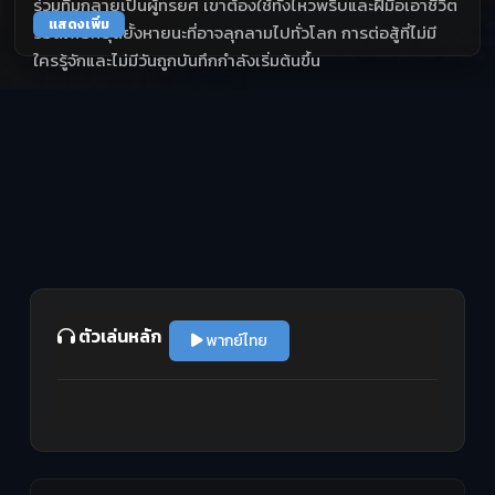
ร่วมทีมกลายเป็นผู้ทรยศ เขาต้องใช้ทั้งไหวพริบและฝีมือเอาชีวิต
แสดงเพิ่ม
รอดเพื่อหยุดยั้งหายนะที่อาจลุกลามไปทั่วโลก การต่อสู้ที่ไม่มี
ใครรู้จักและไม่มีวันถูกบันทึกกำลังเริ่มต้นขึ้น
ตัวเล่นหลัก
พากย์ไทย