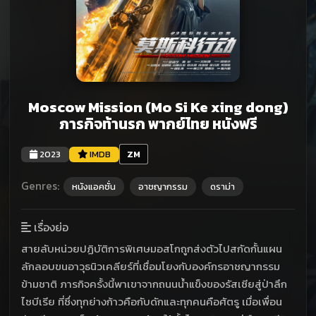
Moscow Mission (Mo Si Ke xing dong)
ภารกิจท้านรก พากย์ไทย หนังฟรี
2023
IMDB
ZM
Genres:
หนังแอคชั่น
อาชญากรรม
ดราม่า
เรื่องย่อ
สายลับหน่วยปฏิบัติการพิเศษมอสโกถูกส่งตัวไปสกัดกั้นแผน
ลักลอบขนอาวุธนิวเคลียร์ที่เชื่อมโยงกับองค์กรอาชญากรรม
ข้ามชาติ ภารกิจครั้งนี้พาเขาจากถนนน้ำแข็งของรัสเซียสู่ป่าลึก
ไซบีเรีย ที่ซึ่งทุกย่างก้าวคือกับดักและทุกคนคือศัตรู เมื่อเพื่อน