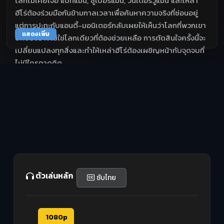
โลกไม่เคยเจอ แบทแมน, ซูเปอร์แมน, วันเดอร์วูแมน และเหล่า
ฮีโร่ต้องร่วมมือกันข้ามกาลเวลาเพื่อค้นหาความจริงที่ซ่อนอยู่
แต่การปะทะกับแอนตี้-มอนิเตอร์กลับเผยให้เห็นว่าโลกที่พวกเขา
แสดงเพิ่ม
ปกป้องอาจไม่ใช่โลกเดียวที่ต้องช่วยเหลือ การตัดสินใจครั้งนี้จะ
เปลี่ยนแปลงทุกสิ่งและทำให้เหล่าฮีโร่ต้องเผชิญหน้ากับจุดจบที่
ไม่มีใครคาดคิด
ตัวเล่นหลัก
ซับไทย
1080p