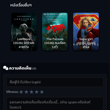
หนังเรื่องอื่นๆ
(2
Leviticus
The Furious
Supergirl
(2026) รักร้ายก
(2026) คนเดือด
(2026) ซูเปอร์
ลายร่าง
ระห่ำ
เกิร์ล
ความคิดเห็น
(0)
★
★
★
★
★
ให้คะแนน: