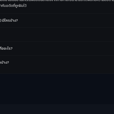
ับอดีตที่ถูกฝังไว้
 มีใครบ้าง?
คืออะไร?
ำบ้าง?