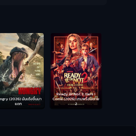
Scary Movie 
หนังจี
Ready or Not 2: Here I
ngry (2026) มันเด้งขึ้นมา
Come (2026) เกมพร้อมตาย
แดก
2