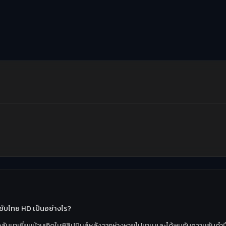
ซับไทย HD เป็นอย่างไร?
ี่กลับมาเยี่ยมบ้านเกิดในฟิลิปปินส์หลังจากห่างหายไปนาน และได้พบกับความลับดำม