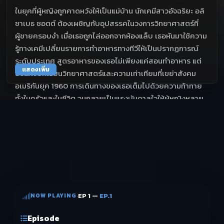
ในยุคที่ผู้หญิงถูกคาดหวังให้เป็นแม่บ้าน นักเคมีสาวอัจฉริยะ อลิ
ซาเบธ ซอตต์ ต้องเผชิญกับอุปสรรคในวงการวิทยาศาสตร์ที่
ผู้ชายครอบงำ เมื่อเธอถูกไล่ออกจากห้องแล็บ เธอหันมาใช้ความ
รู้ทางเคมีเปลี่ยนรายการทำอาหารทางทีวีให้เป็นปรากฏการณ์
ระดับประเทศ สูตรอาหารของเธอไม่เพียงแค่สอนทำอาหาร แต่
แสดงเพิ่ม
ยังแฝงบทเรียนวิทยาศาสตร์และความเท่าเทียมที่เขย่าสังคม
อเมริกันยุค 1960 การเดินทางของเธอเต็มไปด้วยความท้าทาย
ทั้งในครัวและในชีวิต จนกลายเป็นแรงบันดาลใจให้ผู้หญิงหลาย
ล้านคนกล้าฝัน
NOW PLAYING
·
EP 1 —
EP.1
Episode