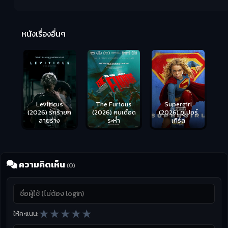
Ma
หนังเรื่องอื่นๆ
(2
Leviticus
The Furious
Supergirl
(2026) รักร้ายก
(2026) คนเดือด
(2026) ซูเปอร์
ลายร่าง
ระห่ำ
เกิร์ล
ความคิดเห็น
(0)
★
★
★
★
★
ให้คะแนน: