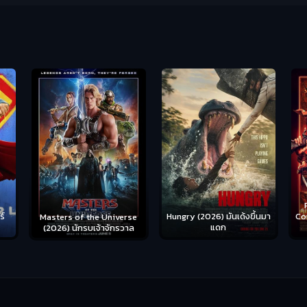
Ready or Not 2: Here I
Hungry (2026) มันเด้งขึ้นมา
Come (2026) เกมพร้อมตาย
S
se
แดก
2
าล