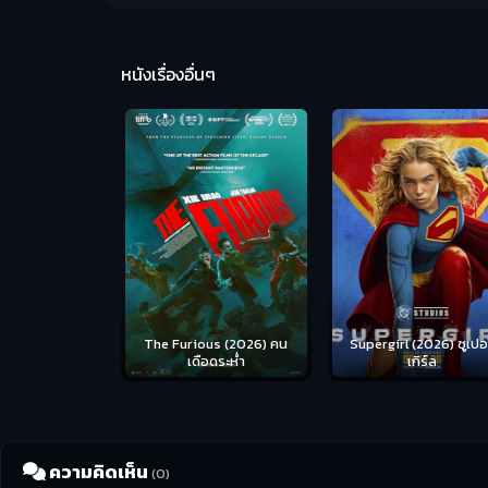
หนังเรื่องอื่นๆ
us (2026) คน
Supergirl (2026) ซูเปอร์
Masters of the Univer
อดระห่ำ
เกิร์ล
(2026) นักรบเจ้าจักรว
ความคิดเห็น
(0)