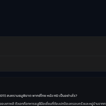
2011) สงครามธนูพิฆาต พากย์ไทย หนัง HD เป็นอย่างไร?
ซอนของเกาหลี ตัวเอกคือทหารธนูฝีมือเยี่ยมที่ต้องปกป้องครอบครัวและหมู่บ้านจ