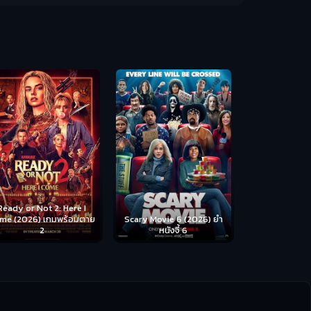
Disclosure Day (2026) วัน
Backrooms (
เปิดโปง ไขปริศนาลวงโลก
ห้อง
cary Movie 6 (2026) ยำ
หนังจี้ 6