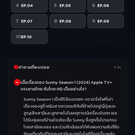
4
5
6
EP.04
EP.05
EP.06
7
8
9
EP.07
EP.08
EP.09
10
EP.10
คำถามที่พบบ่อย
5 ข้อ
เนื้อเรื่องของ Sunny Season 1 (2024) Apple TV+
บรรยายไทย ซับไทย HD เป็นอย่างไร?
Sunny Season 1 เป็นซีรีส์แนวตลก-ดราม่าไซไฟที่เล่า
เรื่องของซูซี่ หญิงสาวชาวอเมริกันที่ย้ายไปอยู่ญี่ปุ่นและ
สูญเสียสามีและลูกชายไปในเหตุการณ์เครื่องบินตก เธอ
ได้รับหุ่นยนต์บ้านอัจฉริยะชื่อ Sunny ซึ่งถูกตั้งโปรแกรม
โดยสามีของเธอ และร่วมกับมันเธอได้ค้นพบความลับที่ซับ
ซ้อนเกี่ยวกับชีวิตของสามีและเทคโนโลยีที่อยู่เบื้องหลัง