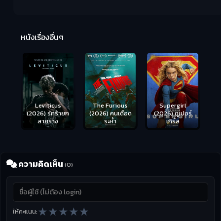
Ma
หนังเรื่องอื่นๆ
(2
Leviticus
The Furious
Supergirl
(2026) รักร้ายก
(2026) คนเดือด
(2026) ซูเปอร์
ลายร่าง
ระห่ำ
เกิร์ล
ความคิดเห็น
(0)
★
★
★
★
★
ให้คะแนน: