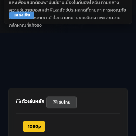
และเพื่อนสนิทต้องพามัมมี่ข้ามเมืองในคืนฮัลโลวีน ท่ามกลาง
ความวุ่นวายของเหล่าผีและสัตว์ประหลาดที่ตามล่า การผจญภัย
แสดงเพิ่ม
ครั้งนี้สอนให้พวกเขาเข้าใจความหมายของมิตรภาพและความ
กล้าหาญที่แท้จริง
ตัวเล่นหลัก
ซับไทย
1080p