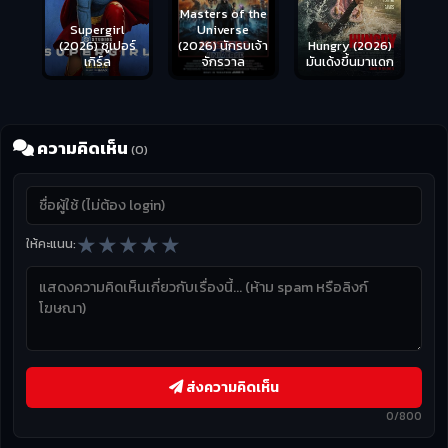
Masters of the
s
Supergirl
Universe
ือด
(2026) ซูเปอร์
Hungry (2026)
(2026) นักรบเจ้า
เกิร์ล
มันเด้งขึ้นมาแดก
จักรวาล
ความคิดเห็น
(0)
★
★
★
★
★
ให้คะแนน:
ส่งความคิดเห็น
0/800