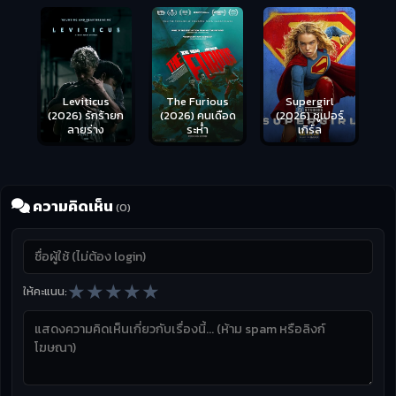
Leviticus
The Furious
Supergirl
(2026) รักร้ายก
(2026) คนเดือด
(2026) ซูเปอร์
ลายร่าง
ระห่ำ
เกิร์ล
ความคิดเห็น
(0)
★
★
★
★
★
ให้คะแนน: