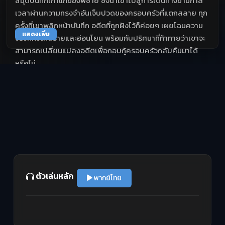
สมุดบันทึกเก่าแก่ของพี่ชาย ซึ่งนำเขาไปสู่การเดินทางข้ามกาล
เวลาผ่านความทรงจำอันเจ็บปวดของครอบครัวที่แตกสลาย ทุก
ครั้งที่เขาพลิกหน้าบันทึก อดีตที่ถูกฝังไว้ก็ค่อยๆ เผยโฉมความ
แสดงเพิ่ม
จริงที่ทั้งโหดร้ายและอ่อนโยน พร้อมกับปริศนาที่ท้าทายว่าเขาจะ
สามารถเปลี่ยนแปลงอดีตเพื่อกอบกู้ครอบครัวกลับคืนมาได้
หรือไม่
ตัวเล่นหลัก
พากย์ไทย