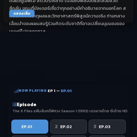
ตั้งแต่ยูเอฟโอ สัตว์ประหลาด ไปจนถึงพลังจิตและสิ่งมีชีวิต
ลึกลับ ขณะที่มัลเดอร์เชื่อว่าทุกอย่างมีคำอธิบายจากนอกโลก ส
แสดงเพิ่ม
คัลลีกลับใช้เหตุผลและวิทยาศาสตร์พิสูจน์ความจริง ท่ามกลาง
เงื่อนงำของแผนสมรู้ร่วมคิดระดับชาติที่อาจเปลี่ยนมุมมองของ
มนุษย์ไปตลอดกาล
NOW PLAYING
·
EP 1 —
EP.01
Episode
The X Files แฟ้มลับคดีพิศวง Season 1 (1993) บรรยายไทย ซับไทย HD
1
2
3
EP.01
EP.02
EP.03