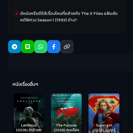
มีหนังหรือซีรีส์เรื่องไหนที่คล้ายกับ The X Files แฟ้มลับ
คดีพิศวง Season 1 (1993) บ้าง?
Ma
หนังเรื่องอื่นๆ
(2
Leviticus
The Furious
Supergirl
(2026) รักร้ายก
(2026) คนเดือด
(2026) ซูเปอร์