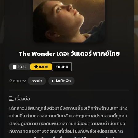
The Wonder เดอะ วันเดอร์ พากย์ไทย
2022
IMDB
FullHD
Genres:
ดราม่า
หนังเน็ตฟิก
เรื่องย่อ
เด็กสาวปริศนาถูกส่งตัวมายังสถานเลี้ยงเด็กกำพร้าบนเกาะร้าง
แห่งหนึ่ง ท่ามกลางความเงียบงันและกฎเกณฑ์ประหลาดที่ทุกคน
ต้องปฏิบัติตาม เธอค้นพบว่าสถานที่นี้ซ่อนความลับดำมืดเกี่ยว
กับการทดลองทางจิตวิทยาที่เชื่อมโยงกับพลังเหนือธรรมชาติ