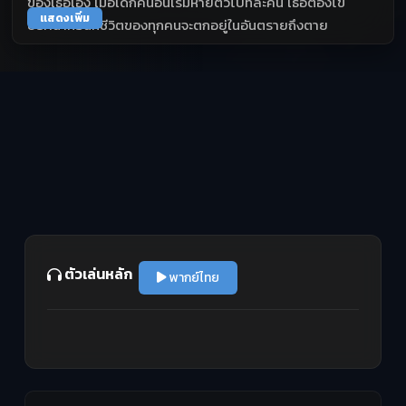
ของเธอเอง เมื่อเด็กคนอื่นเริ่มหายตัวไปทีละคน เธอต้องไข
แสดงเพิ่ม
ปริศนาก่อนที่ชีวิตของทุกคนจะตกอยู่ในอันตรายถึงตาย
ตัวเล่นหลัก
พากย์ไทย