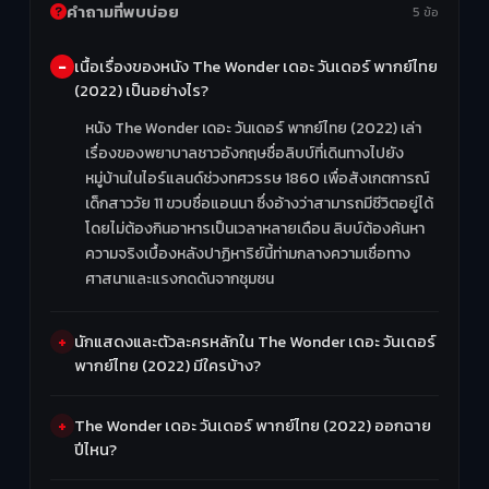
คำถามที่พบบ่อย
5 ข้อ
เนื้อเรื่องของหนัง The Wonder เดอะ วันเดอร์ พากย์ไทย
(2022) เป็นอย่างไร?
หนัง The Wonder เดอะ วันเดอร์ พากย์ไทย (2022) เล่า
เรื่องของพยาบาลชาวอังกฤษชื่อลิบบ์ที่เดินทางไปยัง
หมู่บ้านในไอร์แลนด์ช่วงทศวรรษ 1860 เพื่อสังเกตการณ์
เด็กสาววัย 11 ขวบชื่อแอนนา ซึ่งอ้างว่าสามารถมีชีวิตอยู่ได้
โดยไม่ต้องกินอาหารเป็นเวลาหลายเดือน ลิบบ์ต้องค้นหา
ความจริงเบื้องหลังปาฏิหาริย์นี้ท่ามกลางความเชื่อทาง
ศาสนาและแรงกดดันจากชุมชน
นักแสดงและตัวละครหลักใน The Wonder เดอะ วันเดอร์
พากย์ไทย (2022) มีใครบ้าง?
The Wonder เดอะ วันเดอร์ พากย์ไทย (2022) ออกฉาย
ปีไหน?