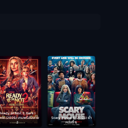
Disclosure Day (2026) วัน
Backrooms (
เปิดโปง ไขปริศนาลวงโลก
ห้อง
cary Movie 6 (2026) ยำ
หนังจี้ 6