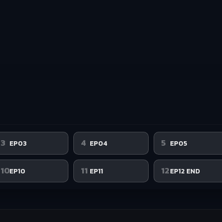
3
4
5
EP03
EP04
EP05
10
11
12
EP10
EP11
EP12 END