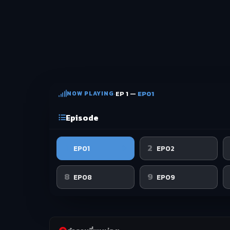
NOW PLAYING
·
EP 1 —
EP01
Episode
1
2
EP01
EP02
8
9
EP08
EP09