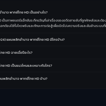
กอำนาจ พากย์ไทย HD เป็นอย่างไร?
ป็นภาพยนตร์แอ็กชันระทึกขวัญที่เล่าเรื่องของอดีตสายลับที่ถูกหักหลังและต้
อกต้องใช้ทั้งไหวพริบและทักษะการต่อสู้เพื่อเปิดโปงความจริงและล้มล้างระบบที่
024) แผนพลิกอำนาจ พากย์ไทย HD มีใครบ้าง?
ทย HD ฉายเมื่อปีอะไร?
ไทย HD เป็นแนวไหนและเหมาะกับใคร?
 แผนพลิกอำนาจ พากย์ไทย HD บ้าง?