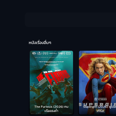
หนังเรื่องอื่นๆ
us (2026) คน
Supergirl (2026) ซูเปอร์
Masters of the Univer
อดระห่ำ
เกิร์ล
(2026) นักรบเจ้าจักรว