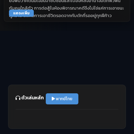
ยิ่งพบว่าคดีนี้มีเงื่อนงำซับซ้อนและเบื้องหลังอำนาจมืดที่พัวพัน
กับคนใกล้ตัว การต่อสู้ในห้องพิจารณาคดีจึงไม่ใช่แค่การเอาชนะ
แสดงเพิ่ม
คู่ความ แต่คือการเอาชีวิตรอดจากกับดักที่รออยู่ทุกฝีก้าว
ตัวเล่นหลัก
พากย์ไทย