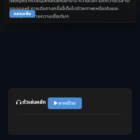
เผชิญหน้ากับสัญลักษณ์แห่งอำนาจ ความโลภ และความไร้สาระ
ของมนุษย์ การเดินทางครั้งนี้เต็มไปด้วยภาพเหนือจริงและ
แสดงเพิ่ม
ปรัชญาที่ท้าทายความเชื่อเดิมๆ
ตัวเล่นหลัก
พากย์ไทย