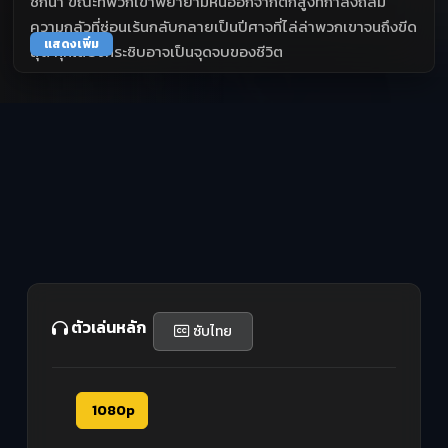
ชักนำ ขณะที่พวกเขาพยายามหนีออกจากตึกสูงที่กำลังถล่ม
ความกลัวที่ซ่อนเร้นกลับกลายเป็นปีศาจที่ไล่ล่าพวกเขาจนถึงขีด
แสดงเพิ่ม
สุด ทุกเสียงกระซิบอาจเป็นจุดจบของชีวิต
ตัวเล่นหลัก
ซับไทย
1080p