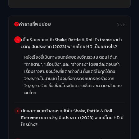
คำถามที่พบบ่อย
5 ข้อ
เนื้อเรื่องของหนัง Shake, Rattle & Roll Extreme เขย่า
ขวัญ ปั่นประสาท (2023) พากย์ไทย HD เป็นอย่างไร?
หนังเรื่องนี้เป็นภาพยนตร์สยองขวัญรวม 3 ตอน ได้แก่
"ตายตาม", "เรือนขัง", และ "ร่างทรง" โดยแต่ละตอนเล่า
เรื่องราวสยองขวัญที่แตกต่างกัน ตั้งแต่ผีในคุกใต้ดิน
วิญญาณในบ้านเช่า ไปจนถึงการครอบครองร่างจาก
วิญญาณร้าย ซึ่งเชื่อมโยงกับความเชื่อและความกลัวของ
คนไทย
นักแสดงและตัวละครหลักใน Shake, Rattle & Roll
Extreme เขย่าขวัญ ปั่นประสาท (2023) พากย์ไทย HD มี
ใครบ้าง?