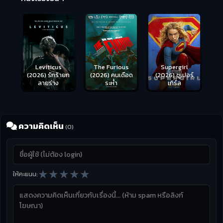
Leviticus
The Furious
Supergirl
(2026) รักร้ายก
(2026) คนเดือด
(2026) ซูเปอร์
ลายร่าง
ระห่ำ
เกิร์ล
ความคิดเห็น
(0)
★
★
★
★
★
ให้คะแนน: