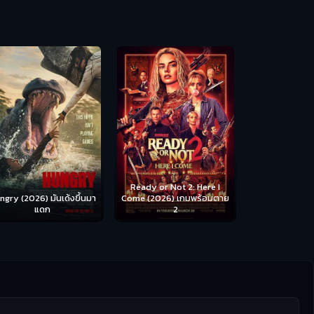
Scary Movie 
หนังจี
Ready or Not 2: Here I
ngry (2026) มันเด้งขึ้นมา
Come (2026) เกมพร้อมตาย
แดก
2