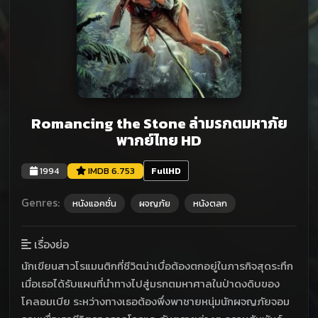
Romancing the Stone ล่ามรกตมหาภัย
พากย์ไทย HD
1994
IMDB 6.753
FullHD
Genres:
หนังแอคชั่น
ผจญภัย
หนังตลก
เรื่องย่อ
นักเขียนสาวโรแมนติกที่ชีวิตน่าเบื่อต้องตกอยู่ในภารกิจสุดระทึก
เมื่อเธอได้รับแผนที่นำทางไปสู่มรกตมหาศาลในป่าดงดิบของ
โคลอมเบีย ระหว่างทางเธอต้องพึ่งพาชายหนุ่มนักผจญภัยจอม