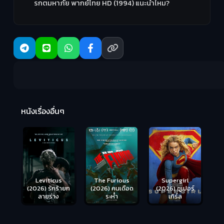
รกตมหาภัย พากย์ไทย HD (1994) แนะนำไหม?
Ma
หนังเรื่องอื่นๆ
(2
Leviticus
The Furious
Supergirl
(2026) รักร้ายก
(2026) คนเดือด
(2026) ซูเปอร์
ลายร่าง
ระห่ำ
เกิร์ล