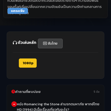
กวนเพื่อเอาชีวิตรอดจากโจรและอันตรายต่างๆ ความสัมพันธ์
ของทั้งคู่เริ่มเปลี่ยนจากความขัดแย้งเป็นความรักท่ามกลางการ
แสดงเพิ่ม
ไล่ล่าที่ดุเดือด
ตัวเล่นหลัก
ซับไทย
1080p
คำถามที่พบบ่อย
5 ข้อ
หนัง Romancing the Stone ล่ามรกตมหาภัย พากย์ไทย
HD (1994) มีเนื้อเรื่องเกี่ยวกับอะไร?