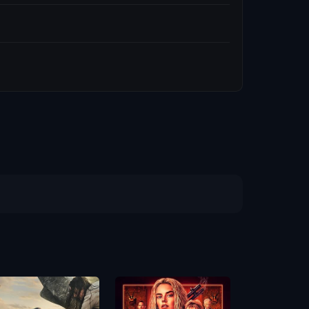
Scary Movie 
หนังจี