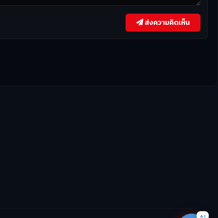
ส่งความคิดเห็น
🎬
หาหนังไม่เจอ?
ถามเลย →
บอก AI สิ! จำชื่อไม่ได้ก็หาให้ได้
AI