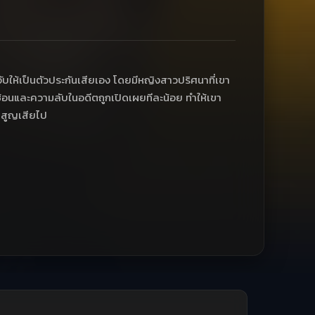
กจับให้เป็นตัวประกันเสียเอง โดยมีหญิงสาวปริศนาที่เขา
่ซับซ้อนและความลับในอดีตถูกเปิดเผยทีละน้อย ทำให้เขา
คยสูญเสียไป