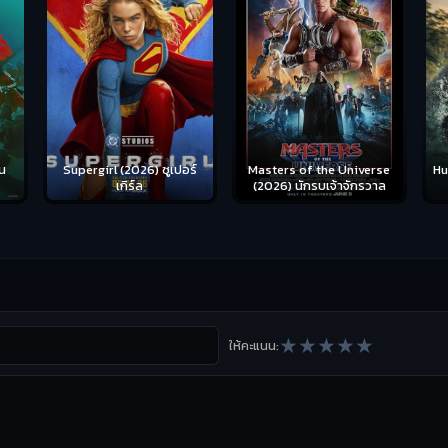
น
Supergirl (2026) ซูเปอร์
Hu
Masters of the Universe
เกิร์ล
(2026) นักรบเจ้าจักรวาล
★
★
★
★
★
ให้คะแนน: