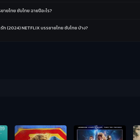
รยายไทย ซับไทย ฉายปีอะไร?
ท้ารัก (2024) NETFLIX บรรยายไทย ซับไทย บ้าง?