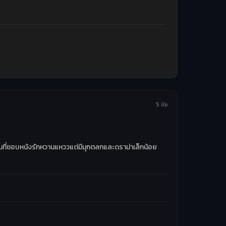
5 ข้อ
คนที่ชอบหนังรักหวานแหววแต่มีมุกตลกและดราม่าเล็กน้อย