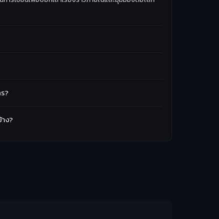
คร?
้าง?