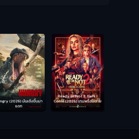
Scary Movie 
หนังจี
Ready or Not 2: Here I
ngry (2026) มันเด้งขึ้นมา
Come (2026) เกมพร้อมตาย
แดก
2