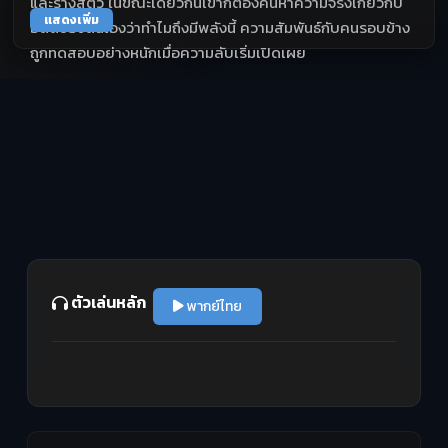
และร่างสัตว์ ในขณะเดียวกันเขาก็ต้องค้นหาความจริงเกี่ยวกับ
แสดงเพิ่ม
อดีตของตนเองว่าทำไมถึงมีพลังนี้ ความสัมพันธ์กับคนรอบข้าง
ถูกทดสอบอย่างหนักเมื่อความลับเริ่มเปิดเผย
ตัวเล่นหลัก
พากย์ไทย