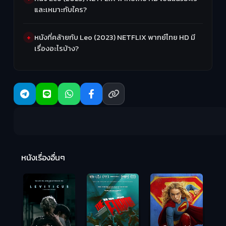
และเหมาะกับใคร?
หนังที่คล้ายกับ Leo (2023) NETFLIX พากย์ไทย HD มี
เรื่องอะไรบ้าง?
Ma
หนังเรื่องอื่นๆ
(2