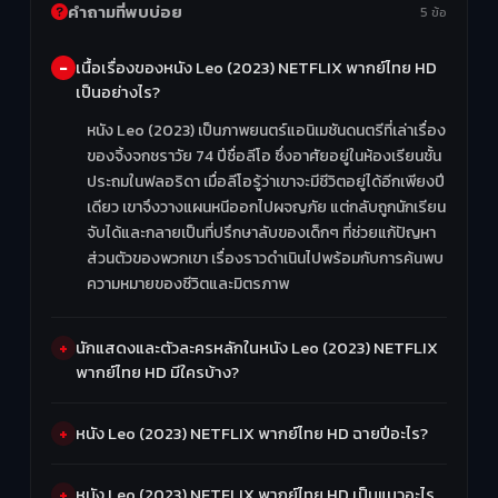
คำถามที่พบบ่อย
5 ข้อ
เนื้อเรื่องของหนัง Leo (2023) NETFLIX พากย์ไทย HD
เป็นอย่างไร?
หนัง Leo (2023) เป็นภาพยนตร์แอนิเมชันดนตรีที่เล่าเรื่อง
ของจิ้งจกชราวัย 74 ปีชื่อลีโอ ซึ่งอาศัยอยู่ในห้องเรียนชั้น
ประถมในฟลอริดา เมื่อลีโอรู้ว่าเขาจะมีชีวิตอยู่ได้อีกเพียงปี
เดียว เขาจึงวางแผนหนีออกไปผจญภัย แต่กลับถูกนักเรียน
จับได้และกลายเป็นที่ปรึกษาลับของเด็กๆ ที่ช่วยแก้ปัญหา
ส่วนตัวของพวกเขา เรื่องราวดำเนินไปพร้อมกับการค้นพบ
ความหมายของชีวิตและมิตรภาพ
นักแสดงและตัวละครหลักในหนัง Leo (2023) NETFLIX
พากย์ไทย HD มีใครบ้าง?
หนัง Leo (2023) NETFLIX พากย์ไทย HD ฉายปีอะไร?
หนัง Leo (2023) NETFLIX พากย์ไทย HD เป็นแนวอะไร