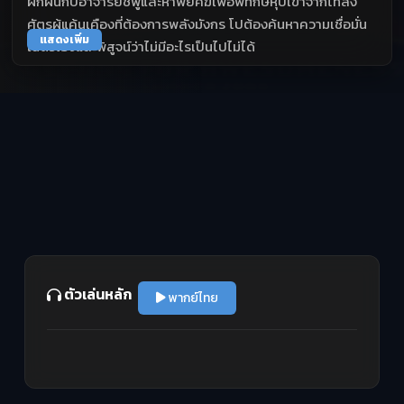
ฝึกฝนกับอาจารย์ชิฟูและห้าพยัคฆ์เพื่อพิทักษ์หุบเขาจากไทลัง
ศัตรูผู้แค้นเคืองที่ต้องการพลังมังกร โปต้องค้นหาความเชื่อมั่น
แสดงเพิ่ม
ในตัวเองและพิสูจน์ว่าไม่มีอะไรเป็นไปไม่ได้
ตัวเล่นหลัก
พากย์ไทย