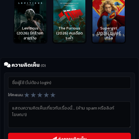
Leviticus
The Furious
Supergirl
(2026) รักร้ายก
(2026) คนเดือด
(2026) ซูเปอร์
ลายร่าง
ระห่ำ
เกิร์ล
ความคิดเห็น
(0)
★
★
★
★
★
ให้คะแนน: