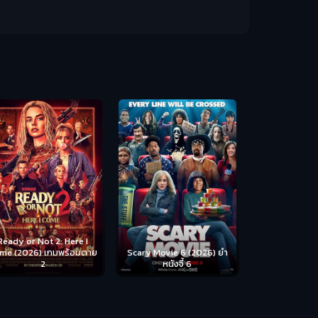
Disclosure Day (2026) วัน
Backrooms (
เปิดโปง ไขปริศนาลวงโลก
ห้อง
cary Movie 6 (2026) ยำ
หนังจี้ 6