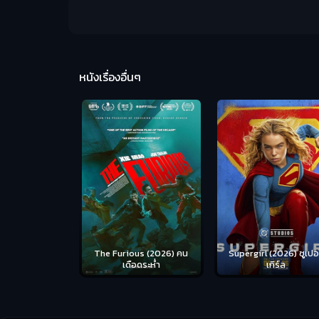
หนังเรื่องอื่นๆ
us (2026) คน
Supergirl (2026) ซูเปอร์
Masters of the Univer
อดระห่ำ
เกิร์ล
(2026) นักรบเจ้าจักรว