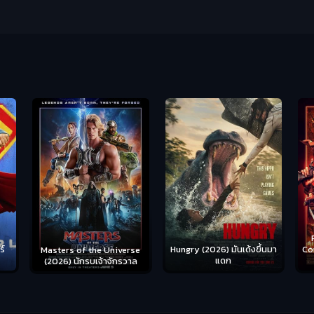
Ready or Not 2: Here I
Hungry (2026) มันเด้งขึ้นมา
Come (2026) เกมพร้อมตาย
S
se
แดก
2
าล