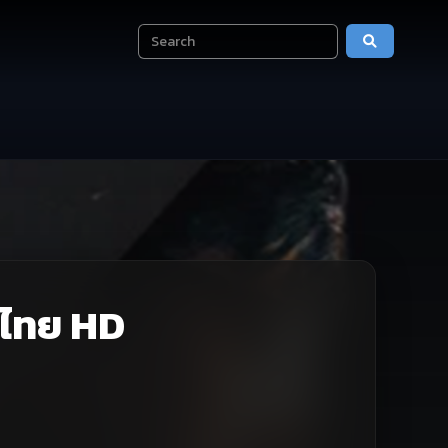
์ไทย HD