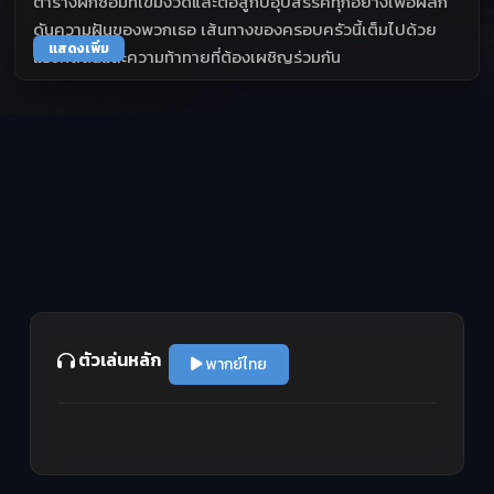
ตารางฝึกซ้อมที่เข้มงวดและต่อสู้กับอุปสรรคทุกอย่างเพื่อผลัก
ดันความฝันของพวกเธอ เส้นทางของครอบครัวนี้เต็มไปด้วย
แสดงเพิ่ม
แรงกดดันและความท้าทายที่ต้องเผชิญร่วมกัน
ตัวเล่นหลัก
พากย์ไทย