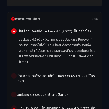
คำถามที่พบบ่อย
5 ข้อ
เนื้อเรื่องของหนัง Jackass 4.5 (2022) เป็นอย่างไร?
Jackass 4.5 เป็นหนังภาคต่อของ Jackass Forever ที่
รวบรวมฉากที่ไม่ได้ใช้และเบื้องหลังการถ่ายทำ รวมถึง
สunt ใหม่ๆ ที่อันตรายและตลกของทีมงาน Jackass โดย
ไม่มีพล็อตเรื่องหลัก แต่เน้นความบันเทิงแบบสunt ตลก
โปกฮา
นักแสดงและตัวละครหลักใน Jackass 4.5 (2022) มีใคร
บ้าง?
Jackass 4.5 (2022) เข้าฉายปีอะไร?
แนวหนังและกลุ่มเป้าหมายของ Jackass 4.5 (2022) คือ