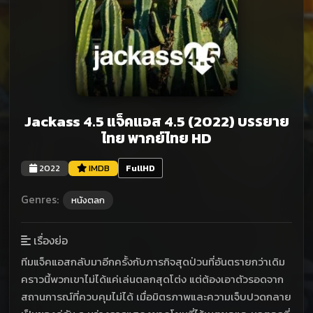
Jackass 4.5 แจ็คแอส 4.5 (2022) บรรยาย
ไทย พากย์ไทย HD
2022
IMDB
FullHD
Genres:
หนังตลก
เรื่องย่อ
ทีมแจ็คแอสกลับมาอีกครั้งกับภารกิจสุดป่วนที่อันตรายกว่าเดิม
คราวนี้พวกเขาไม่ได้แค่เล่นตลกสุดโต่ง แต่ต้องเอาตัวรอดจาก
สถานการณ์ที่ควบคุมไม่ได้ เมื่อมิตรภาพและความเจ็บปวดกลาย