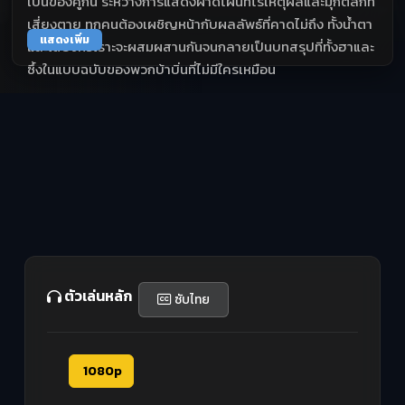
เป็นของคู่กัน ระหว่างการแสดงผาดโผนที่ไร้เหตุผลและมุกตลกที่
เสี่ยงตาย ทุกคนต้องเผชิญหน้ากับผลลัพธ์ที่คาดไม่ถึง ทั้งน้ำตา
แสดงเพิ่ม
และเสียงหัวเราะจะผสมผสานกันจนกลายเป็นบทสรุปที่ทั้งฮาและ
ซึ้งในแบบฉบับของพวกบ้าบิ่นที่ไม่มีใครเหมือน
ตัวเล่นหลัก
ซับไทย
1080p