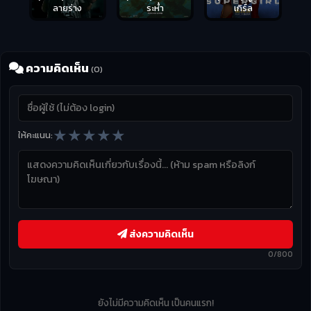
ลายร่าง
ระห่ำ
เกิร์ล
ความคิดเห็น
(0)
★
★
★
★
★
ให้คะแนน:
ส่งความคิดเห็น
0/800
ยังไม่มีความคิดเห็น เป็นคนแรก!