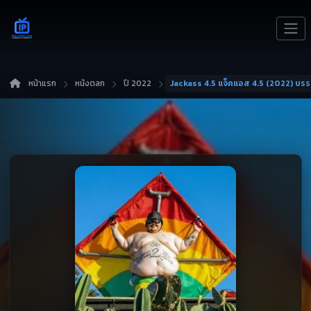
หน้าแรก
หนังตลก
ปี 2022