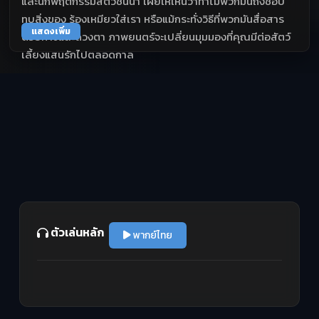
และนักพฤติกรรมสัตว์ชั้นนำ เผยให้เห็นว่าทำไมพวกมันถึงชอบ
ทุบสิ่งของ ร้องเหมียวใส่เรา หรือแม้กระทั่งวิธีที่พวกมันสื่อสาร
แสดงเพิ่ม
ด้วยหางและดวงตา ภาพยนตร์จะเปลี่ยนมุมมองที่คุณมีต่อสัตว์
เลี้ยงแสนรักไปตลอดกาล
ตัวเล่นหลัก
พากย์ไทย