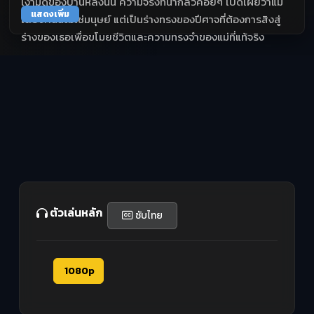
เงามืดของบ้านหลังนั้น ความจริงที่น่ากลัวค่อยๆ เปิดเผยว่าแม่
แสดงเพิ่ม
เลี้ยงคนนี้ไม่ใช่มนุษย์ แต่เป็นร่างทรงของปีศาจที่ต้องการสิงสู่
ร่างของเธอเพื่อขโมยชีวิตและความทรงจำของแม่ที่แท้จริง
ตัวเล่นหลัก
ซับไทย
1080p