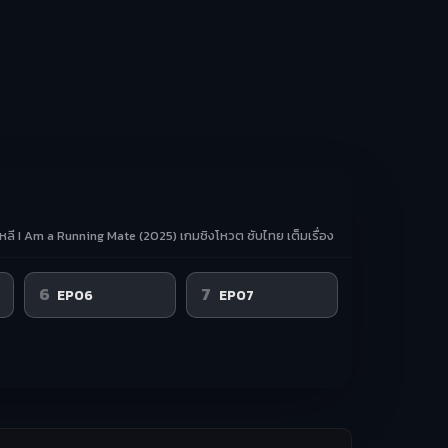
เกาหลี I Am a Running Mate (2025) เกมชิงโหวต ซับไทย เต็มเรื่อง
6
7
EP06
EP07