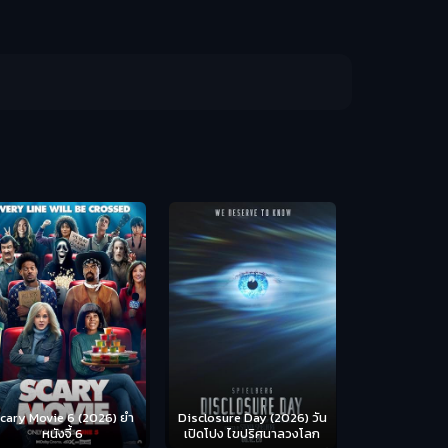
Backrooms (
ห้อง
cary Movie 6 (2026) ยำ
Disclosure Day (2026) วัน
หนังจี้ 6
เปิดโปง ไขปริศนาลวงโลก