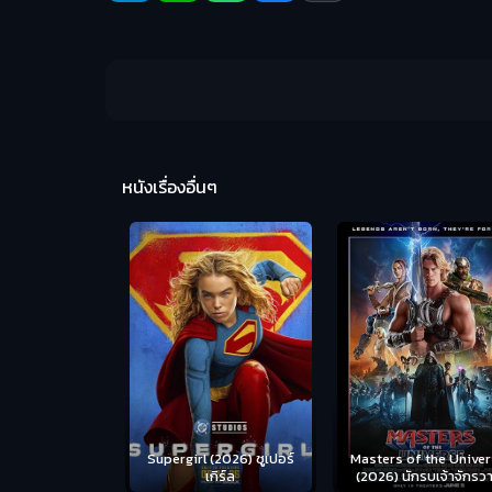
หนังเรื่องอื่นๆ
us (2026) คน
Supergirl (2026) ซูเปอร์
Masters of the Univer
อดระห่ำ
เกิร์ล
(2026) นักรบเจ้าจักรว