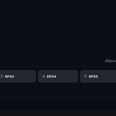
ซีรี่ย์
3
4
5
EP03
EP04
EP05