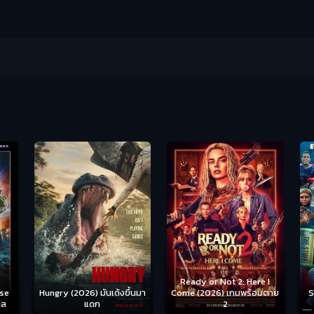
Ready or Not 2: Here I
Hungry (2026) มันเด้งขึ้นมา
Come (2026) เกมพร้อมตาย
S
se
แดก
2
าล