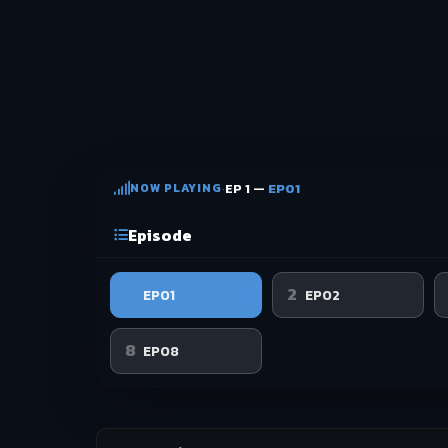
NOW PLAYING
·
EP 1 —
EP01
Episode
1
2
EP01
EP02
8
EP08