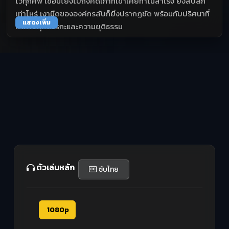
ไว้ทุกศพ เชื่อมโยงไปถึงคดีเก่าที่เขาเคยทำไม่สำเร็จ ยิ่งสืบลึก
เท่าไหร่ เงามืดขององค์กรลับก็ยิ่งปรากฏชัด พร้อมกับปริศนาที่
แสดงเพิ่ม
ท้าทายทุกตรรกะและความยุติธรรม
ตัวเล่นหลัก
ซับไทย
1080p