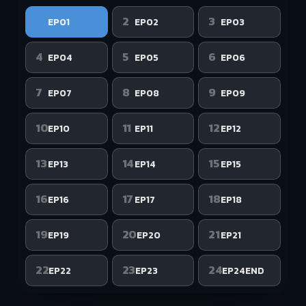
1
2
3
EP01
EP02
EP03
4
5
6
EP04
EP05
EP06
7
8
9
EP07
EP08
EP09
10
11
12
EP10
EP11
EP12
13
14
15
EP13
EP14
EP15
16
17
18
EP16
EP17
EP18
19
20
21
EP19
EP20
EP21
22
23
24
EP22
EP23
EP24END