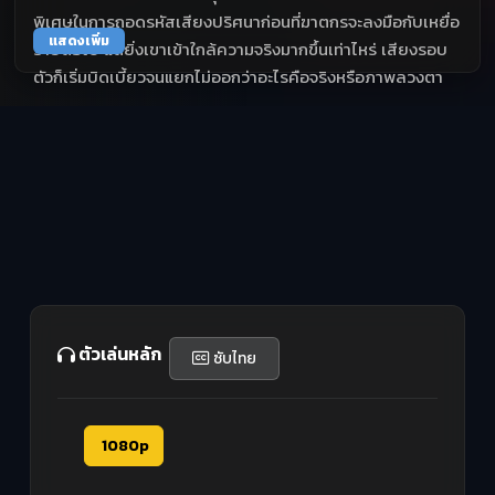
พิเศษในการถอดรหัสเสียงปริศนาก่อนที่ฆาตกรจะลงมือกับเหยื่อ
แสดงเพิ่ม
รายต่อไป แต่ยิ่งเขาเข้าใกล้ความจริงมากขึ้นเท่าไหร่ เสียงรอบ
ตัวก็เริ่มบิดเบี้ยวจนแยกไม่ออกว่าอะไรคือจริงหรือภาพลวงตา
ตัวเล่นหลัก
ซับไทย
1080p