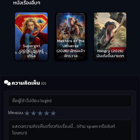
หนังเรื่องอื่นๆ
Masters of the
s
Supergirl
Universe
ือด
(2026) ซูเปอร์
Hungry (2026)
(2026) นักรบเจ้า
เกิร์ล
มันเด้งขึ้นมาแดก
จักรวาล
ความคิดเห็น
(0)
★
★
★
★
★
ให้คะแนน: