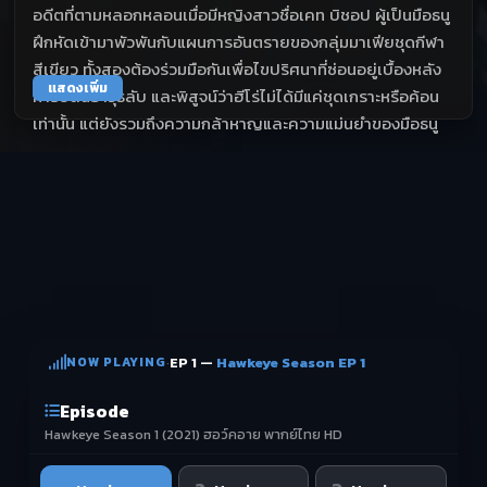
อดีตที่ตามหลอกหลอนเมื่อมีหญิงสาวชื่อเคท บิชอป ผู้เป็นมือธนู
ฝึกหัดเข้ามาพัวพันกับแผนการอันตรายของกลุ่มมาเฟียชุดกีฬา
สีเขียว ทั้งสองต้องร่วมมือกันเพื่อไขปริศนาที่ซ่อนอยู่เบื้องหลัง
แสดงเพิ่ม
การปล้นอาวุธลับ และพิสูจน์ว่าฮีโร่ไม่ได้มีแค่ชุดเกราะหรือค้อน
เท่านั้น แต่ยังรวมถึงความกล้าหาญและความแม่นยำของมือธนู
NOW PLAYING
·
EP 1 —
Hawkeye Season EP 1
Episode
Hawkeye Season 1 (2021) ฮอว์คอาย พากย์ไทย HD