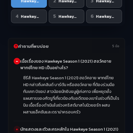
1
2
3
Hawkeye Season EP 1
Hawkeye Season EP 2
Hawkeye Season EP 3
4
5
6
Hawkeye Season EP 4
Hawkeye Season EP 5
Hawkeye Season EP 6 END
คำถามที่พบบ่อย
5 ข้อ
เนื้อเรื่องของ Hawkeye Season 1 (2021) ฮอว์คอาย
พากย์ไทย HD เป็นอย่างไร?
ซีรีส์ Hawkeye Season 1 (2021) ฮอว์คอาย พากย์ไทย
HD กล่าวถึงคลินต์ บาร์ตัน หรือฮอว์คอาย ที่ต้องร่วมมือ
กับเคท บิชอป สาวน้อยนักยิงธนูผู้เก่งกาจ เพื่อหยุดยั้ง
แผนการของศัตรูที่เกี่ยวข้องกับอดีตของเขาในช่วงที่เป็นโร
นิน เนื้อเรื่องดำเนินในช่วงคริสต์มาสในนิวยอร์ก ผสม
ผสานแอ็คชันและดราม่าครอบครัว
นักแสดงและตัวละครหลักใน Hawkeye Season 1 (2021)