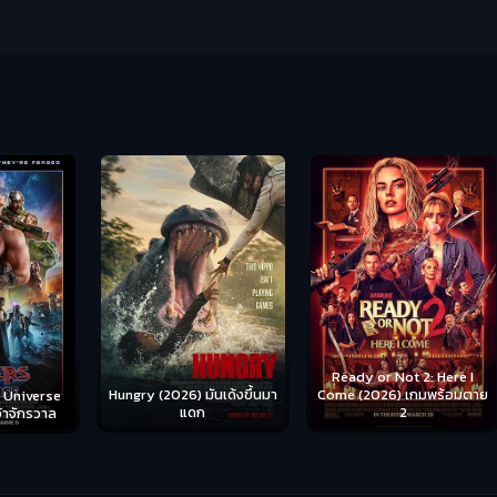
Ready or Not 2: Here I
Hungry (2026) มันเด้งขึ้นมา
Come (2026) เกมพร้อมตาย
S
se
แดก
2
าล