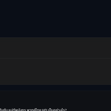
ันซัน แม่ทัพมังกร พากย์ไทย HD เป็นอย่างไร?