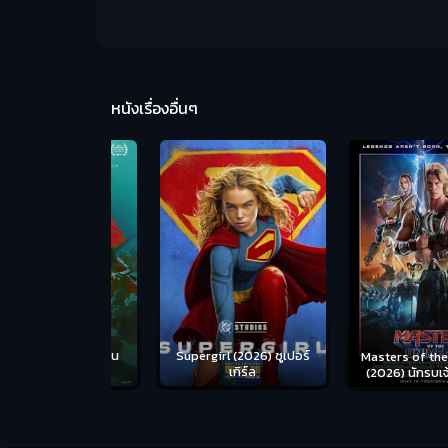
หนังเรื่องอื่นๆ
us (2026) คน
Supergirl (2026) ซูเปอร์
Masters of the Univer
อดระห่ำ
เกิร์ล
(2026) นักรบเจ้าจักรว