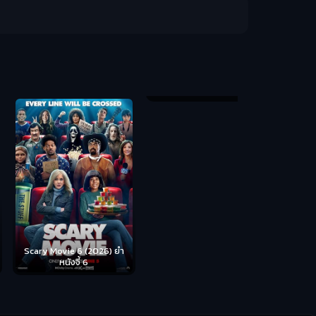
Backrooms (
ห้อง
cary Movie 6 (2026) ยำ
Disclosure Day (2026) วัน
หนังจี้ 6
เปิดโปง ไขปริศนาลวงโลก