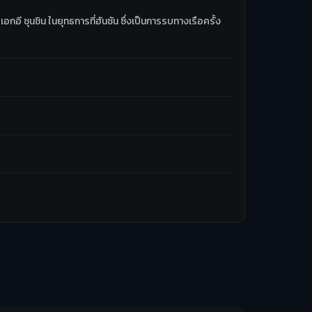
ี ซุนชิน ในยุทธการที่ฮันซัน ซึ่งเป็นการรบทางเรือครั้ง