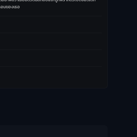
นปลอมของเธอ