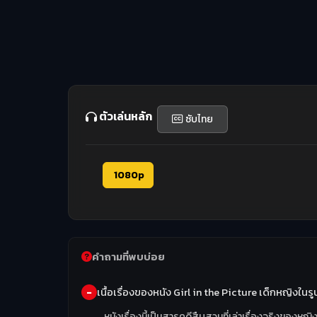
ตัวเล่นหลัก
ซับไทย
1080p
คำถามที่พบบ่อย
เนื้อเรื่องของหนัง Girl in the Picture เด็กหญิงใ
หนังเรื่องนี้เป็นสารคดีสืบสวนที่เล่าเรื่องจริงของหญ