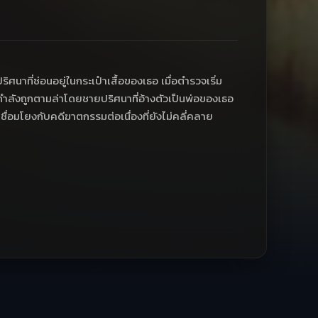
ที่ซ่อนอยู่ในกระเป๋าเสื้อของเธอ เมื่อตำรวจเริ่ม
ะกำลังถูกตามล่าโดยชายปริศนาที่อ้างตัวเป็นพ่อของเธอ
ื่อมโยงกับคดีฆาตกรรมต่อเนื่องที่ยังไม่คลี่คลาย