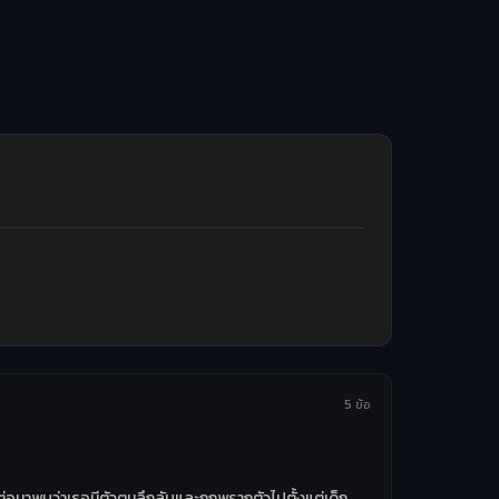
5 ข้อ
 ต่อมาพบว่าเธอมีตัวตนลึกลับและถูกพรากตัวไปตั้งแต่เด็ก