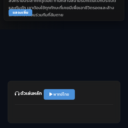
สงครามประสาทที่ดุเดือด ท่ามกลางสนามรบที่เต็มไปกับระเบิด
และกับดัก เขาต้องใช้ทุกทักษะที่เคยมีเพื่อเอาชีวิตรอดและล้าง
แสดงเพิ่ม
แค้นให้กับเพื่อนร่วมทีมที่ล้มตาย
ตัวเล่นหลัก
พากย์ไทย