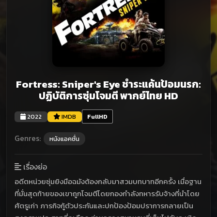
Fortress: Sniper's Eye ชำระแค้นป้อมนรก:
ปฏิบัติการซุ่มโจมตี พากย์ไทย HD
2022
IMDB
FullHD
Genres:
หนังแอคชั่น
เรื่องย่อ
อดีตหน่วยซุ่มยิงมือฉมังต้องกลับมาสวมบทบาทอีกครั้ง เมื่อฐาน
ที่มั่นสุดท้ายของเขาถูกโจมตีโดยกองกำลังทหารรับจ้างที่นำโดย
ศัตรูเก่า ภารกิจกู้ตัวประกันและปกป้องป้อมปราการกลายเป็น