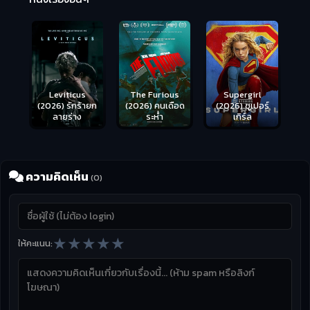
Leviticus
The Furious
Supergirl
(2026) รักร้ายก
(2026) คนเดือด
(2026) ซูเปอร์
ลายร่าง
ระห่ำ
เกิร์ล
ความคิดเห็น
(0)
★
★
★
★
★
ให้คะแนน: