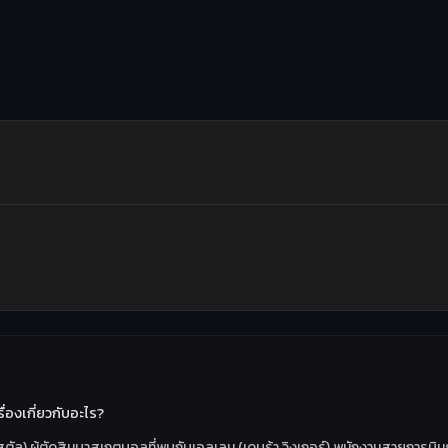
่องเกี่ยวกับอะไร?
คริสตัล) ผู้ตัดสินบาสเกตบอลที่พบกับเอลเลน (เดบร้า วิงเกอร์) พนักงานสายการบิ