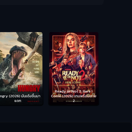
Scary Movie 
หนังจี
Ready or Not 2: Here I
ngry (2026) มันเด้งขึ้นมา
Come (2026) เกมพร้อมตาย
แดก
2