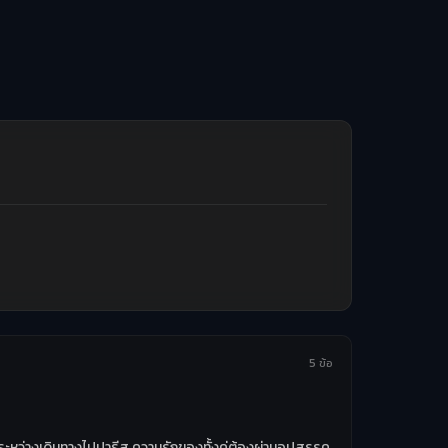
5 ข้อ
นระหว่างเดินทางไปปารีส ความรักของทั้งคู่ต้องผ่านอุปสรรค