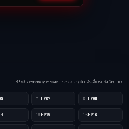
ซีรี่ย์จีน Extremely Perilous Love (2023) ปมแค้นเสี่ยงรัก ซับไทย HD
7
8
06
EP07
EP08
15
16
14
EP15
EP16