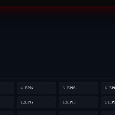
4
5
6
EP04
EP05
EP
12
13
14
EP12
EP13
EP