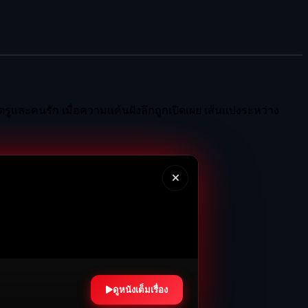
ตรูและคนรัก เมื่อความแค้นฝังลึกถูกเปิดเผย เส้นแบ่งระหว่าง
ดูหนังเต็มเรื่อง