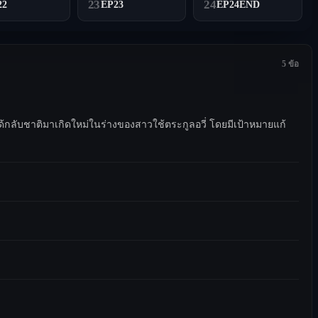
23
24
22
EP23
EP24END
5 ข้อ
เธอได้กลับชาติมาเกิดใหม่ในร่างของสาวใช้ตระกูลอวี่ โดยมีเป้าหมายแก้