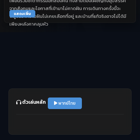
เพื่อนร่วมชะตากรรมอีกสองคน ทั้งสามต้องเผชิญทั้งอุปสรรค
จากสังคมและโอกาสที่เข้ามาไม่คาดฝัน การเดินทางครั้งนี้จะ
แสดงเพิ่ม
พิสูจน์ว่าความฝันไม่เคยเลือกที่อยู่ และบ้านที่แท้จริงอาจไม่ได้มี
เพียงหลังคาคลุมหัว
ตัวเล่นหลัก
พากย์ไทย