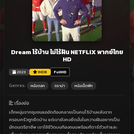
Dream ไร้บ้าน ไม่ไร้ฝัน NETFLIX พากย์ไทย
HD
2023
IMDB
FullHD
Genres:
หนังตลก
ดราม่า
หนังเน็ตฟิก
เรื่องย่อ
เด็กหนุ่มจากชุมชนแออัดต้องกลายเป็นคนไร้บ้านหลังจาก
ครอบครัวถูกยึดบ้าน แต่เขายังคงยึดมั่นในความฝันอยากเป็น
นักดนตรีอาชีพ เขาใช้ชีวิตบนท้องถนนพร้อมกีตาร์ตัวเก่าและ