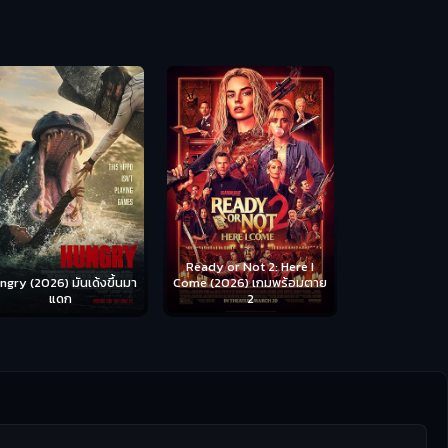
Scary Movie 
หนังจี
Ready or Not 2: Here I
ngry (2026) มันเด้งขึ้นมา
Come (2026) เกมพร้อมตาย
แดก
2