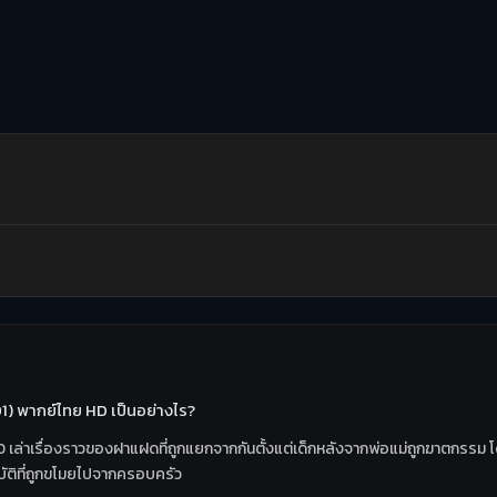
91) พากย์ไทย HD เป็นอย่างไร?
 เล่าเรื่องราวของฝาแฝดที่ถูกแยกจากกันตั้งแต่เด็กหลังจากพ่อแม่ถูกฆาตกรรม 
สมบัติที่ถูกขโมยไปจากครอบครัว