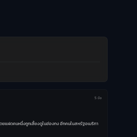
5 ข้อ
โดยแฝดคนหนึ่งถูกเลี้ยงดูในฮ่องกง อีกคนในสหรัฐอเมริกา