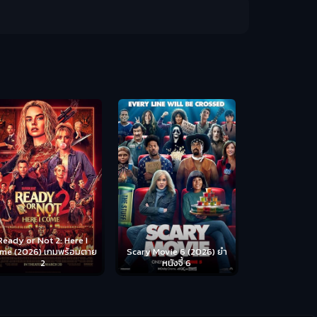
Disclosure Day (2026) วัน
Backrooms (
เปิดโปง ไขปริศนาลวงโลก
ห้อง
cary Movie 6 (2026) ยำ
หนังจี้ 6