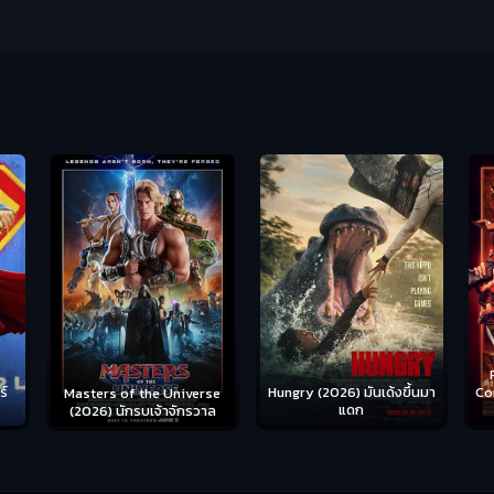
Ready or Not 2: Here I
Hungry (2026) มันเด้งขึ้นมา
Come (2026) เกมพร้อมตาย
S
se
แดก
2
าล