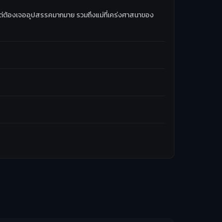
78 แต่ต้องเจออุปสรรคมากมาย รวมถึงแม่ที่เคร่งศาสนาของ