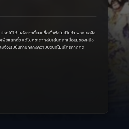
ให้ได้ หลังจากที่แผนซื้อตั๋วพังไม่เป็นท่า พวกเธอจึง
อเพื่อแลกตั๋ว แต่โชคชะตากลับเล่นตลกเมื่อแม่ของหนึ่ง
งจึงเริ่มขึ้นท่ามกลางความป่วนที่ไม่มีใครคาดคิด