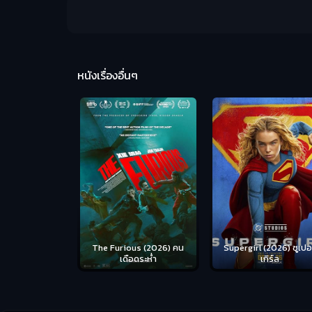
หนังเรื่องอื่นๆ
us (2026) คน
Supergirl (2026) ซูเปอร์
Masters of the Univer
อดระห่ำ
เกิร์ล
(2026) นักรบเจ้าจักรว