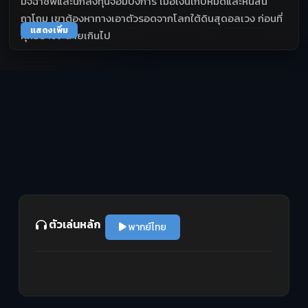
มิจฉาชีพและนักลงทุนจอมบงการ เมื่อเงินเก็บหมดและหนี้สิน
ถาโถม เขาต้องหาทางเอาตัวรอดจากโลกใต้ดินสุดอลเวง ก่อนที่
แสดงเพิ่ม
ทุกอย่างจะสายเกินไป
ตัวเล่นหลัก
พากย์ไทย