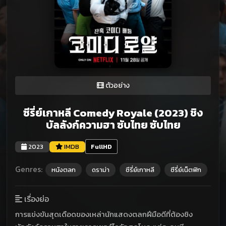
ตัวอย่าง
ซีรี่ย์เกาหลี Comedy Royale (2023) ชิง
บัลลังก์ความฮา ซับไทย ซับไทย
2023
IMDB
FullHD
Genres:
หนังตลก
ดราม่า
ซีรี่ย์เกาหลี
ซีรี่ย์เน็ตฟิก
เรื่องย่อ
การแข่งขันสุดเดือดของเหล่านักแสดงตลกฝีมือดีที่ต้องชิง