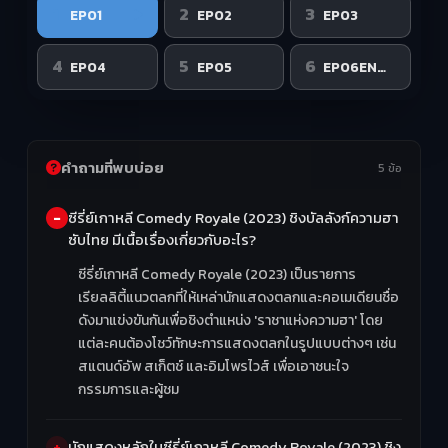
1
2
3
EP01
EP02
EP03
4
5
6
EP04
EP05
EP06END
คำถามที่พบบ่อย
5 ข้อ
ซีรี่ย์เกาหลี Comedy Royale (2023) ชิงบัลลังก์ความฮา
ซับไทย มีเนื้อเรื่องเกี่ยวกับอะไร?
ซีรี่ย์เกาหลี Comedy Royale (2023) เป็นรายการ
เรียลลิตี้แนวตลกที่ให้เหล่านักแสดงตลกและคอเมเดียนชื่อ
ดังมาแข่งขันกันเพื่อชิงตำแหน่ง 'ราชาแห่งความฮา' โดย
แต่ละคนต้องโชว์ทักษะการแสดงตลกในรูปแบบต่างๆ เช่น
สแตนด์อัพ สเก็ตช์ และอิมโพรไวส์ เพื่อเอาชนะใจ
กรรมการและผู้ชม
นักแสดงหลักในซีรี่ย์เกาหลี Comedy Royale (2023) ชิง