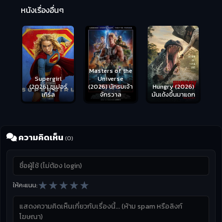
2:
หนังเรื่องอื่นๆ
Masters of the
s
Supergirl
Universe
ือด
(2026) ซูเปอร์
Hungry (2026)
(2026) นักรบเจ้า
เกิร์ล
มันเด้งขึ้นมาแดก
จักรวาล
ความคิดเห็น
(0)
★
★
★
★
★
ให้คะแนน: