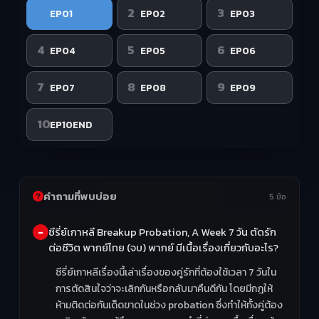
1
2
3
EP01
EP02
EP03
4
5
6
EP04
EP05
EP06
7
8
9
EP07
EP08
EP09
10
EP10END
คำถามที่พบบ่อย
5 ข้อ
ซีรี่ย์เกาหลี Breakup Probation, A Week 7 วัน ตัดรัก
ต่อชีวิต พากย์ไทย (จบ) พากย์ มีเนื้อเรื่องเกี่ยวกับอะไร?
ซีรี่ย์เกาหลีเรื่องนี้เล่าเรื่องของคู่รักที่ต้องใช้เวลา 7 วันใน
การตัดสินใจว่าจะเลิกกันหรือกลับมาคืนดีกัน โดยมีกฎให้
ห้ามติดต่อกันเด็ดขาดในช่วง probation ซึ่งทำให้ทั้งคู่ต้อง