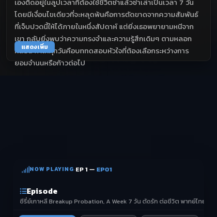
เองติดอยู่ในลูปเวลาที่ต้องใช้ชีวิตซ้ำแล้วซ้ำเล่าเป็นเวลา 7 วัน
โดยมีเงื่อนไขเดียวที่จะหลุดพ้นคือการตัดขาดจากความสัมพันธ์
ที่เจ็บปวดนี้ให้ได้ภายในหนึ่งสัปดาห์ แต่ยิ่งเธอพยายามหนีจาก
เขา กลับยิ่งพบว่าความทรงจำและความรู้สึกเดิมๆ ตามหลอก
แสดงเพิ่ม
หลอน ทำให้ทุกวันคือบททดสอบหัวใจที่ต้องเลือกระหว่างการ
ยอมจำนนหรือก้าวต่อไป
NOW PLAYING
·
EP 1 —
EP01
Episode
ซีรี่ย์เกาหลี Breakup Probation, A Week 7 วัน ตัดรัก ต่อชีวิต พากย์ไทย (จ