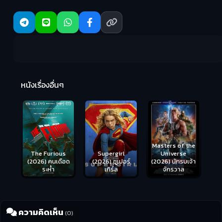
R
2:
หนังเรื่องอื่นๆ
Hungry (2026)
มันเด้งขึ้นมาแดก
Masters of the
s
Supergirl
Universe
ือด
(2026) ซูเปอร์
(2026) นักรบเจ้า
เกิร์ล
จักรวาล
ความคิดเห็น
(0)