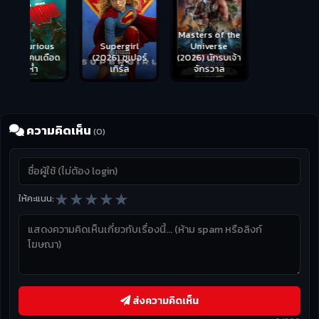
Masters of the
s
Supergirl
Universe
ือด
(2026) ซูเปอร์
Hungry (2026)
(2026) นักรบเจ้า
เกิร์ล
มันเด้งขึ้นมาแดก
จักรวาล
ความคิดเห็น
(0)
★
★
★
★
★
ให้คะแนน:
ส่งความคิดเห็น