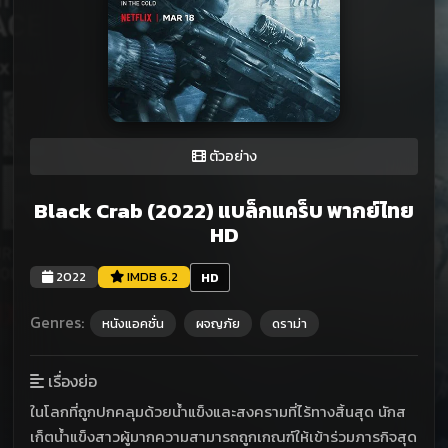
ตัวอย่าง
Black Crab (2022) แบล็กแคร็บ พากย์ไทย
HD
2022
IMDB 6.2
HD
Genres:
หนังแอคชั่น
ผจญภัย
ดราม่า
เรื่องย่อ
ในโลกที่ถูกปกคลุมด้วยน้ำแข็งและสงครามที่ไร้ทางสิ้นสุด นักส
เก็ตน้ำแข็งสาวผู้มากความสามารถถูกเกณฑ์ให้เข้าร่วมภารกิจสุด