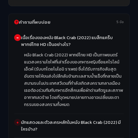
คำถามที่พบบ่อย
5 ข้อ
เนื้อเรื่องของหนัง Black Crab (2022) แบล็กแคร็บ
พากย์ไทย HD เป็นอย่างไร?
หนัง Black Crab (2022) พากย์ไทย HD เป็นภาพยนตร์
แนวสงครามไซไฟที่เล่าเรื่องของทหารหญิงชื่อแคโรไลน์
เอ็ดห์ (รับบทโดยโนโอมิ ราเพซ) ซึ่งได้รับภารกิจลับสุด
อันตรายให้ขนส่งไข่ลึกลับข้ามทะเลสาบน้ำแข็งที่กลายเป็น
สนามรบในประเทศสวีเดนที่กำลังเกิดสงครามกลางเมือง
เธอต้องร่วมทีมกับทหารอีกสี่คนเพื่อฝ่าด่านศัตรูและสภาพ
อากาศเลวร้าย โดยที่จุดหมายปลายทางอาจเปลี่ยนชะตา
กรรมของสงครามทั้งหมด
นักแสดงและตัวละครหลักในหนัง Black Crab (2022) มี
ใครบ้าง?